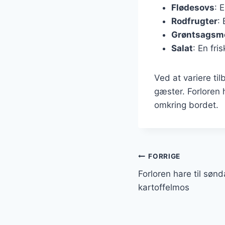
Flødesovs
: 
Rodfrugter
:
Grøntsagsm
Salat
: En fri
Ved at variere t
gæster. Forloren 
omkring bordet.
Indlægsnavi
FORRIGE
Forloren hare til sø
kartoffelmos