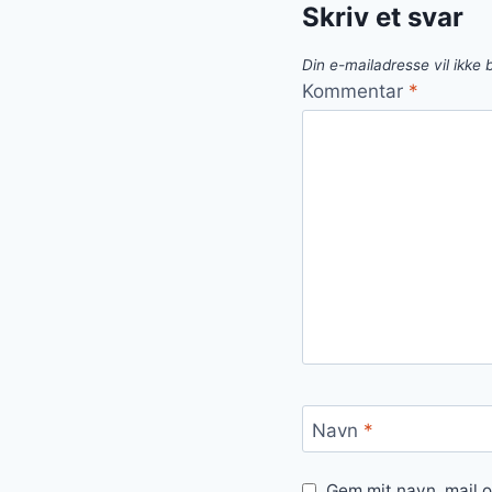
Skriv et svar
Din e-mailadresse vil ikke b
Kommentar
*
Navn
*
Gem mit navn, mail 