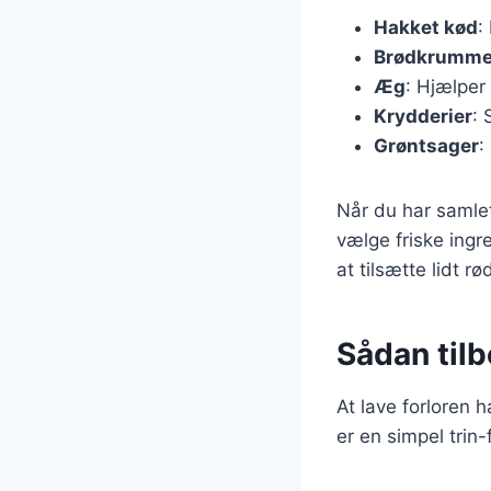
Hakket kød
:
Brødkrumme
Æg
: Hjælper
Krydderier
: 
Grøntsager
:
Når du har samlet
vælge friske ingr
at tilsætte lidt rø
Sådan tilb
At lave forloren 
er en simpel trin-