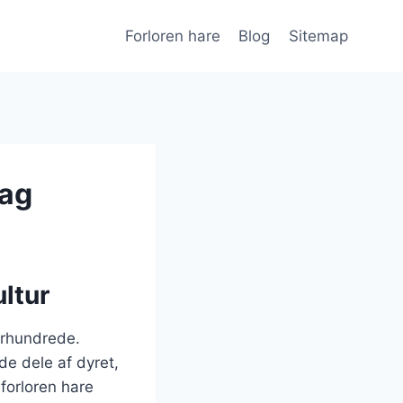
Forloren hare
Blog
Sitemap
dag
ultur
 århundrede.
de dele af dyret,
 forloren hare