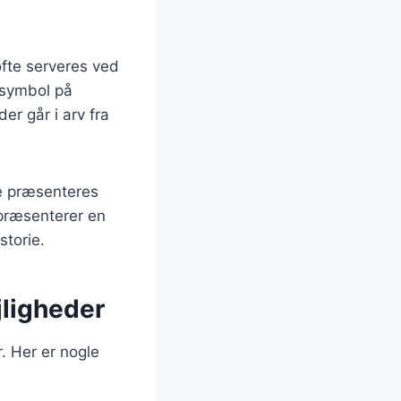
ofte serveres ved
t symbol på
er går i arv fra
e præsenteres
epræsenterer en
storie.
ejligheder
r. Her er nogle