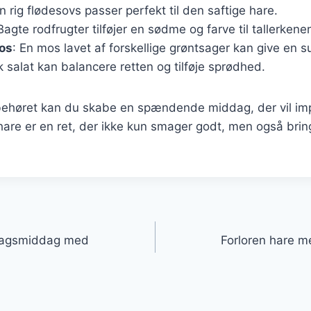
En rig flødesovs passer perfekt til den saftige hare.
 Bagte rodfrugter tilføjer en sødme og farve til tallerkene
os
: En mos lavet af forskellige grøntsager kan give en s
sk salat kan balancere retten og tilføje sprødhed.
ilbehøret kan du skabe en spændende middag, der vil im
hare er en ret, der ikke kun smager godt, men også bri
gation
ndagsmiddag med
Forloren hare m