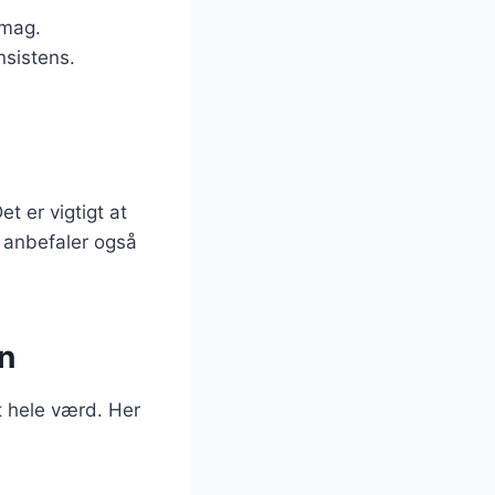
smag.
nsistens.
t er vigtigt at
r anbefaler også
in
t hele værd. Her