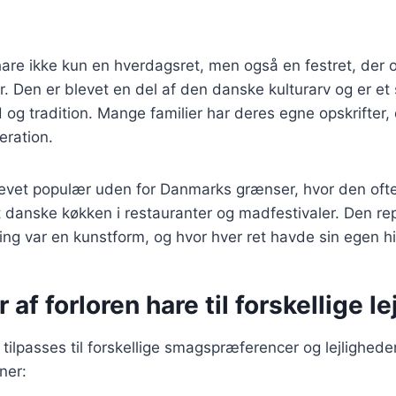
 hare ikke kun en hverdagsret, men også en festret, der 
er. Den er blevet en del af den danske kulturarv og er e
g tradition. Mange familier har deres egne opskrifter, d
eration.
levet populær uden for Danmarks grænser, hvor den oft
t danske køkken i restauranter og madfestivaler. Den r
ing var en kunstform, og hvor hver ret havde sin egen hi
 af forloren hare til forskellige l
 tilpasses til forskellige smagspræferencer og lejlighede
ner: