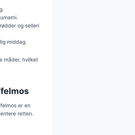
g.
a umami.
ødder og selleri
tlig middag.
e måder, hvilket
offelmos
ffelmos er en
entere retten.