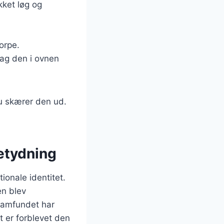
ket løg og
orpe.
bag den i ovnen
du skærer den ud.
betydning
ionale identitet.
en blev
samfundet har
t er forblevet den