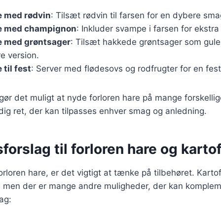
e med rødvin
: Tilsæt rødvin til farsen for en dybere sma
re med champignon
: Inkluder svampe i farsen for ekstr
re med grøntsager
: Tilsæt hakkede grøntsager som guler
e version.
 til fest
: Server med flødesovs og rodfrugter for en fes
 gør det muligt at nyde forloren hare på mange forskellig
sidig ret, der kan tilpasses enhver smag og anledning.
forslag til forloren hare og kart
orloren hare, er det vigtigt at tænke på tilbehøret. Karto
r, men der er mange andre muligheder, der kan komplem
ag: