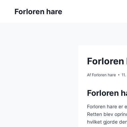
Fortsæt
Forloren hare
til
indhold
Forloren 
Af
Forloren hare
11
Forloren h
Forloren hare er e
Retten blev oprin
hvilket gjorde de