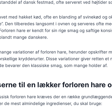
standdel af dansk festmad, ofte serveret ved højtider s
lavet med hakket kød, ofte en blanding af svinekød og 
re”. Den tilberedes langsomt i ovnen og serveres ofte m
Forloren hare er kendt for sin rige smag og saftige konsi
t blandt mange danskere.
mange variationer af forloren hare, herunder opskrifter 
skellige krydderurter. Disse variationer giver retten et
de bevarer den klassiske smag, som mange holder af.
erne til en lækker forloren hare o
assisk forloren hare kræves der en række grundlæggende
ver de mest almindelige ingredienser, du skal bruge: