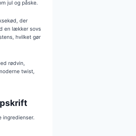
om jul og påske.
oksekød, der
ed en lækker sovs
stens, hvilket gør
med rødvin,
 moderne twist,
pskrift
 ingredienser.