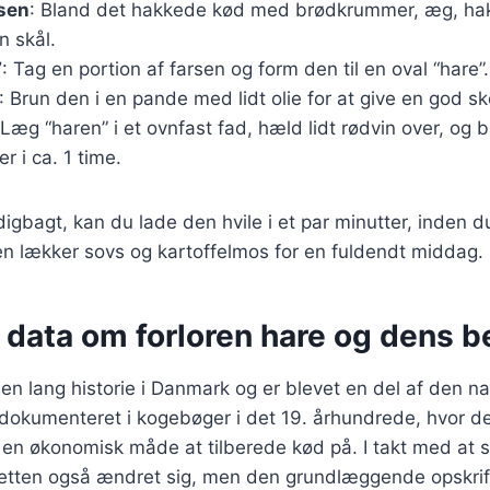
rsen
: Bland det hakkede kød med brødkrummer, æg, hak
n skål.
”
: Tag en portion af farsen og form den til en oval “hare”.
: Brun den i en pande med lidt olie for at give en god sk
 Læg “haren” i et ovnfast fad, hæld lidt rødvin over, og 
r i ca. 1 time.
digbagt, kan du lade den hvile i et par minutter, inden 
n lækker sovs og kartoffelmos for en fuldendt middag.
 data om forloren hare og dens 
en lang historie i Danmark og er blevet en del af den nat
 dokumenteret i kogebøger i det 19. århundrede, hvor d
en økonomisk måde at tilberede kød på. I takt med at 
 retten også ændret sig, men den grundlæggende opskrif