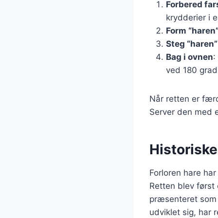
Forbered fa
krydderier i e
Form “haren
Steg “haren”
Bag i ovnen
:
ved 180 grade
Når retten er fær
Server den med e
Historiske
Forloren hare har 
Retten blev først
præsenteret som 
udviklet sig, har