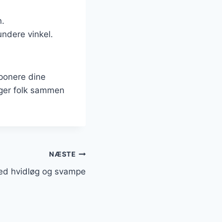
n.
undere vinkel.
ponere dine
nger folk sammen
NÆSTE
ed hvidløg og svampe