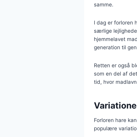
samme.
I dag er forloren
særlige lejlighed
hjemmelavet mad o
generation til gen
Retten er også b
som en del af de
tid, hvor madlavn
Variationer
Forloren hare kan
populære variatio