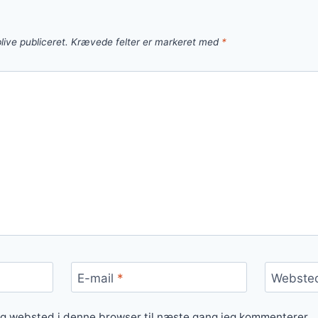
live publiceret.
Krævede felter er markeret med
*
E-mail
*
Webste
og websted i denne browser til næste gang jeg kommenterer.