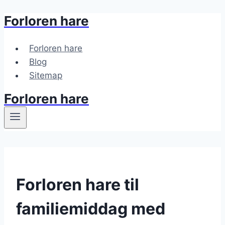
Forloren hare
Fortsæt
til
indhold
Forloren hare
Blog
Sitemap
Forloren hare
Forloren hare til
familiemiddag med