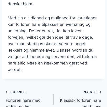
danske hjem.
Med sin alsidighed og mulighed for variationer
kan forloren hare tilpasses enhver smag og
anledning. Det er en ret, der kan laves i
forvejen, hvilket gør den ideel til travle dage,
hvor man stadig ønsker at servere noget
lækkert og hjemmelavet. Uanset hvordan du
vælger at tilberede og servere den, vil forloren
hare altid være en kærkommen gæst ved
bordet.
Indlægsnavigation
FORRIGE
NÆSTE
Forloren hare med
Klassisk forloren hare
rødvin og løg
med sovs