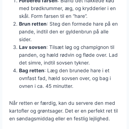
Forbered farsen
: Bland det hakkede kød
med brødkrummer, æg, og krydderier i en
skål. Form farsen til en “hare”.
Brun retten
: Steg den formede hare på en
pande, indtil den er gyldenbrun på alle
sider.
Lav sovsen
: Tilsæt løg og champignon til
panden, og hæld rødvin og fløde over. Lad
det simre, indtil sovsen tykner.
Bag retten
: Læg den brunede hare i et
ovnfast fad, hæld sovsen over, og bag i
ovnen i ca. 45 minutter.
Når retten er færdig, kan du servere den med
kartofler og grøntsager. Det er en perfekt ret til
en søndagsmiddag eller en festlig lejlighed.