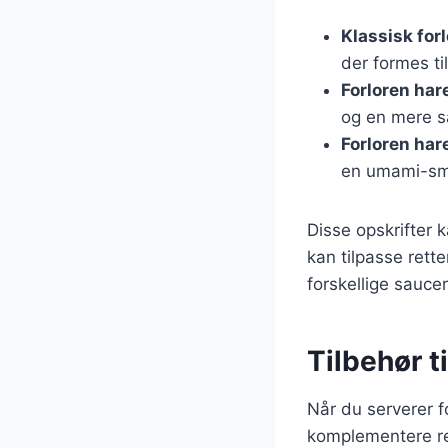
Klassisk for
der formes ti
Forloren har
og en mere sa
Forloren ha
en umami-sma
Disse opskrifter 
kan tilpasse rett
forskellige saucer
Tilbehør t
Når du serverer fo
komplementere re