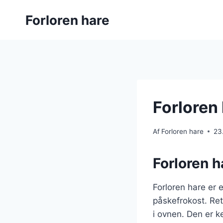
Fortsæt
Forloren hare
til
indhold
Forloren 
Af
Forloren hare
23
Forloren h
Forloren hare er e
påskefrokost. Ret
i ovnen. Den er ke