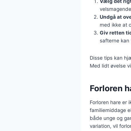
Vælg det rig
velsmagende 
Undgå at ove
med ikke at o
Giv retten tid
safterne kan 
Disse tips kan hj
Med lidt øvelse v
Forloren ha
Forloren hare er i
familiemiddage el
både unge og gam
variation, vil for