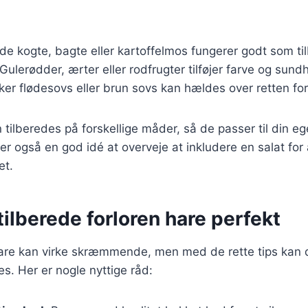
åde kogte, bagte eller kartoffelmos fungerer godt som ti
 Gulerødder, ærter eller rodfrugter tilføjer farve og sundh
ker flødesovs eller brun sovs kan hældes over retten fo
n tilberedes på forskellige måder, så de passer til din 
r også en god idé at overveje at inkludere en salat for a
et.
 tilberede forloren hare perfekt
hare kan virke skræmmende, men med de rette tips kan d
es. Her er nogle nyttige råd: