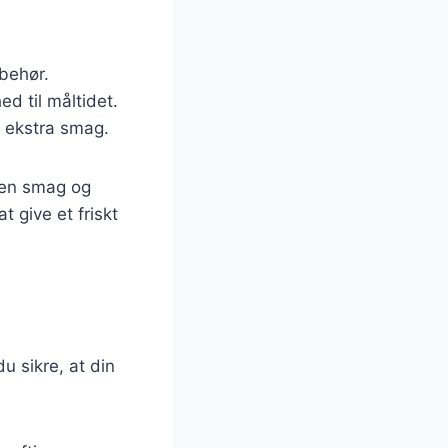
lbehør.
ed til måltidet.
r ekstra smag.
egen smag og
t give et friskt
u sikre, at din