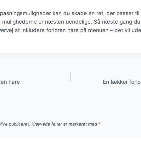
pasningsmuligheder kan du skabe en ret, der passer til
cer, mulighederne er næsten uendelige. Så næste gang d
ervej at inkludere forloren hare på menuen – det vil uden
gation
ren hare
En lækker forlor
live publiceret.
Krævede felter er markeret med
*