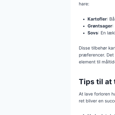
hare:
Kartofler
: B
Grøntsager
:
Sovs
: En læk
Disse tilbehør ka
præferencer. Det e
element til måltid
Tips til at
At lave forloren 
ret bliver en succ