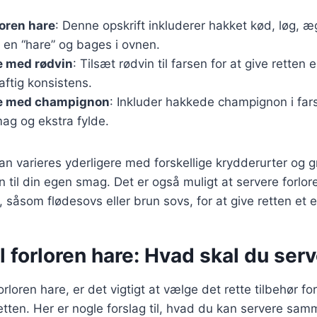
loren hare
: Denne opskrift inkluderer hakket kød, løg, æ
l en “hare” og bages i ovnen.
e med rødvin
: Tilsæt rødvin til farsen for at give rette
ftig konsistens.
re med champignon
: Inkluder hakkede champignon i farse
g og ekstra fylde.
kan varieres yderligere med forskellige krydderurter og 
en til din egen smag. Det er også muligt at servere forlo
, såsom flødesovs eller brun sovs, for at give retten et ek
il forloren hare: Hvad skal du ser
rloren hare, er det vigtigt at vælge det rette tilbehør for
tten. Her er nogle forslag til, hvad du kan servere sa