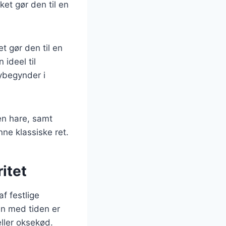
et gør den til en
t gør den til en
 ideel til
ybegynder i
ren hare, samt
nne klassiske ret.
itet
f festlige
en med tiden er
eller oksekød.