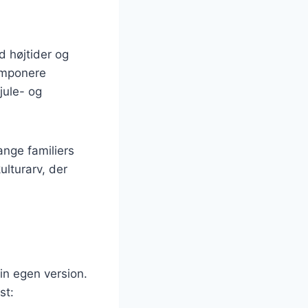
d højtider og
 imponere
jule- og
ange familiers
ulturarv, der
in egen version.
st: