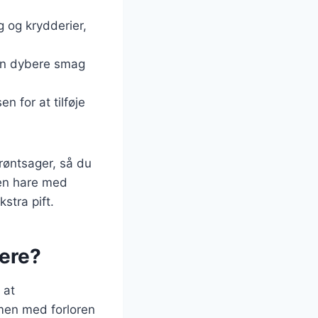
g og krydderier,
n en dybere smag
n for at tilføje
grøntsager, så du
ren hare med
stra pift.
vere?
 at
mmen med forloren