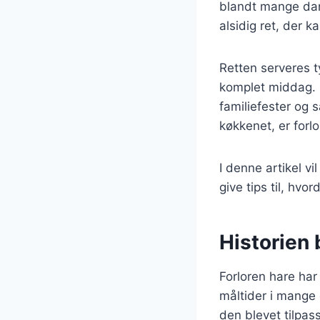
blandt mange dans
alsidig ret, der 
Retten serveres t
komplet middag. D
familiefester og
køkkenet, er forl
I denne artikel vi
give tips til, hv
Historien 
Forloren hare har
måltider i mange 
den blevet tilpas