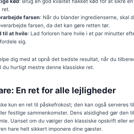
tige kød
: Brug en god kvalitet hakket kød for at sikre en
ret.
rarbejde farsen
: Når du blander ingredienserne, skal d
verarbejde farsen, da det kan gøre retten tør.
 til at hvile
: Lad forloren hare hvile i et par minutter ef
fordele sig.
ælpe dig med at opnå det bedste resultat, når du tilbere
il du hurtigt mestre denne klassiske ret.
re: En ret for alle lejligheder
kke kun en ret til påskefrokost; den kan også serveres til
ler festlige sammenkomster. Dens alsidighed gør den til
le. Uanset om du vælger den klassiske opskrift eller 
loren hare helt sikkert imponere dine gæster.