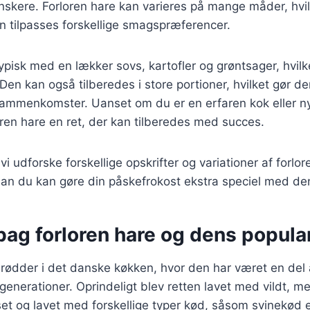
kere. Forloren hare kan varieres på mange måder, hvilk
kan tilpasses forskellige smagspræferencer.
ypisk med en lækker sovs, kartofler og grøntsager, hvilke
en kan også tilberedes i store portioner, hvilket gør den
 sammenkomster. Uanset om du er en erfaren kok eller n
oren hare en ret, der kan tilberedes med succes.
l vi udforske forskellige opskrifter og variationer af forlo
ordan du kan gøre din påskefrokost ekstra speciel med de
bag forloren hare og dens popular
 rødder i det danske køkken, hvor den har været en del a
generationer. Oprindeligt blev retten lavet med vildt, m
set og lavet med forskellige typer kød, såsom svinekød 