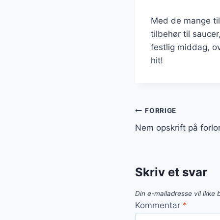
Med de mange til
tilbehør til sau
festlig middag, ov
hit!
Indlægsnavi
FORRIGE
Nem opskrift på forlo
Skriv et svar
Din e-mailadresse vil ikke b
Kommentar
*