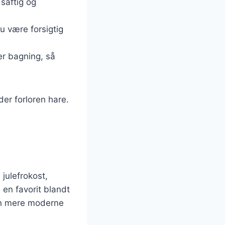
 saftig og
u være forsigtig
ter bagning, så
der forloren hare.
 julefrokost,
 en favorit blandt
en mere moderne