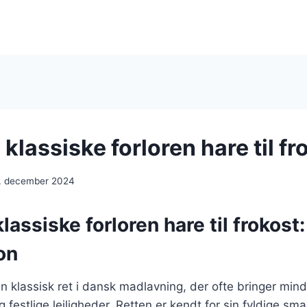
lassiske forloren hare til fr
. december 2024
assiske forloren hare til frokost:
on
en klassisk ret i dansk madlavning, der ofte bringer min
 festlige lejligheder. Retten er kendt for sin fyldige s