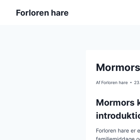
Fortsæt
Forloren hare
til
indhold
Mormors k
Af
Forloren hare
23
Mormors kl
introdukti
Forloren hare er 
familiemiddage og