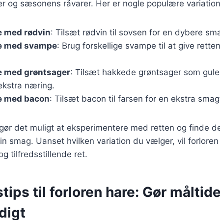
 og sæsonens råvarer. Her er nogle populære variation
e med rødvin
: Tilsæt rødvin til sovsen for en dybere sm
re med svampe
: Brug forskellige svampe til at give rett
re med grøntsager
: Tilsæt hakkede grøntsager som guler
 ekstra næring.
re med bacon
: Tilsæt bacon til farsen for en ekstra smag
 gør det muligt at eksperimentere med retten og finde d
din smag. Uanset hvilken variation du vælger, vil forloren
 tilfredsstillende ret.
tips til forloren hare: Gør måltide
digt