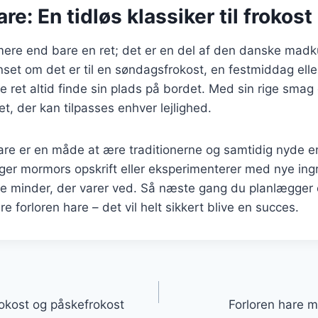
re: En tidløs klassiker til frokost
mere end bare en ret; det er en del af den danske madku
et om det er til en søndagsfrokost, en festmiddag eller
ke ret altid finde sin plads på bordet. Med sin rige smag
et, der kan tilpasses enhver lejlighed.
hare er en måde at ære traditionerne og samtidig nyde 
er mormors opskrift eller eksperimenterer med nye ingr
e minder, der varer ved. Så næste gang du planlægger
re forloren hare – det vil helt sikkert blive en succes.
gation
frokost og påskefrokost
Forloren hare m