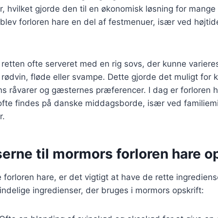
, hvilket gjorde den til en økonomisk løsning for mange 
 blev forloren hare en del af festmenuer, især ved højtid
v retten ofte serveret med en rig sovs, der kunne variere
rødvin, fløde eller svampe. Dette gjorde det muligt for k
ns råvarer og gæsternes præferencer. I dag er forloren 
 ofte findes på danske middagsborde, især ved familie
r.
erne til mormors forloren hare op
forloren hare, er det vigtigt at have de rette ingrediense
ndelige ingredienser, der bruges i mormors opskrift: