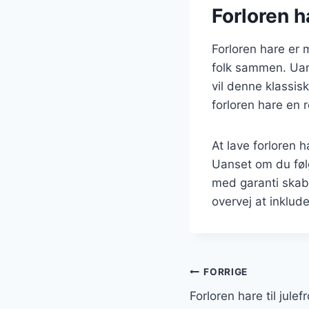
Forloren ha
Forloren hare er 
folk sammen. Uans
vil denne klassis
forloren hare en r
At lave forloren 
Uanset om du følg
med garanti skab
overvej at inklude
Indlægsnavi
FORRIGE
Forloren hare til jule