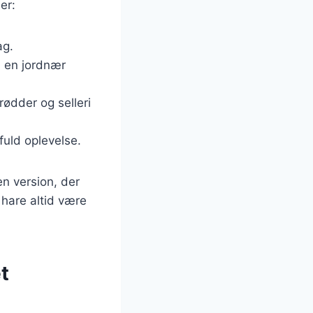
er:
ag.
en en jordnær
ødder og selleri
fuld oplevelse.
en version, der
 hare altid være
t