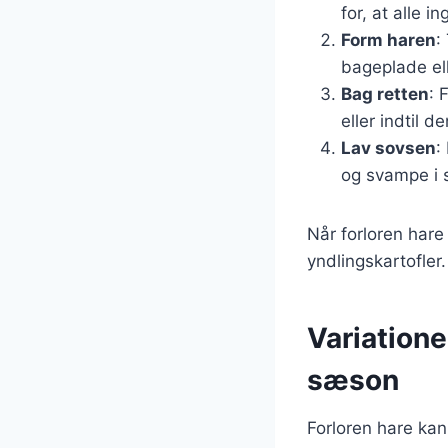
for, at alle 
Form haren
:
bageplade ell
Bag retten
: 
eller indtil 
Lav sovsen
:
og svampe i s
Når forloren har
yndlingskartofler.
Variatione
sæson
Forloren hare kan