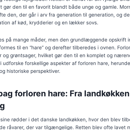
et gør den til en favorit blandt både unge og gamle. Mor
fte den, der går i arv fra generation til generation, og d
tion af kød, krydderier og en lækker sovs.
res på mange måder, men den grundlæggende opskrift in
ormes til en “hare” og derefter tilberedes i ovnen. Forl
r og grøntsager, hvilket gør den til en komplet og nærend
vi udforske forskellige aspekter af forloren hare, herunde
og historiske perspektiver.
bag forloren hare: Fra landkøkken 
ag
 sine rødder i det danske landkøkken, hvor den blev til
e råvarer, der var tilgængelige. Retten blev ofte lavet