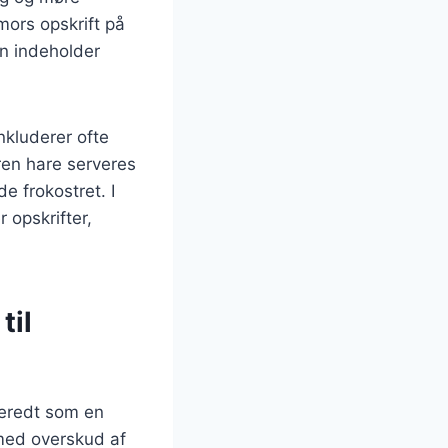
mors opskrift på
en indeholder
kluderer ofte
oren hare serveres
e frokostret. I
r opskrifter,
til
beredt som en
 med overskud af