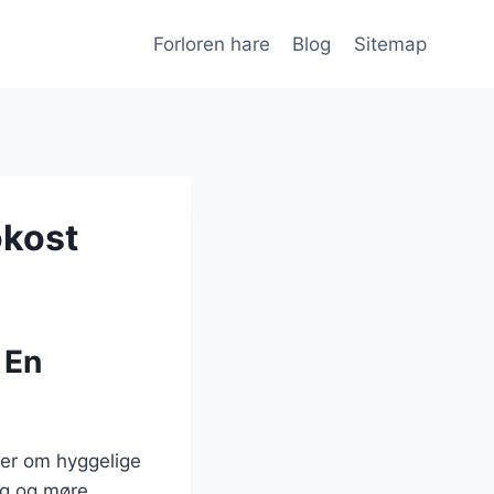
Forloren hare
Blog
Sitemap
okost
 En
der om hyggelige
mag og møre