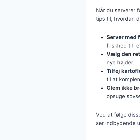
Når du serverer f
tips til, hvordan
Server med f
friskhed til re
Vælg den ret
nye højder.
Tilføj kartofl
til at komple
Glem ikke b
opsuge sovs
Ved at følge diss
ser indbydende u