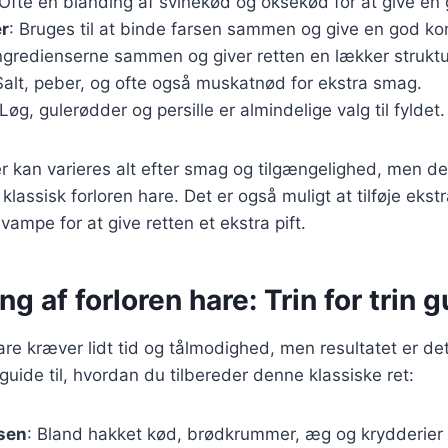
 Ofte en blanding af svinekød og oksekød for at give en
r
: Bruges til at binde farsen sammen og give en god ko
ingredienserne sammen og giver retten en lækker struktu
Salt, peber, og ofte også muskatnød for ekstra smag.
 Løg, gulerødder og persille er almindelige valg til fyldet.
r kan varieres alt efter smag og tilgængelighed, men d
klassisk forloren hare. Det er også muligt at tilføje eks
vampe for at give retten et ekstra pift.
ng af forloren hare: Trin for trin 
hare kræver lidt tid og tålmodighed, men resultatet er de
n guide til, hvordan du tilbereder denne klassiske ret:
rsen
: Bland hakket kød, brødkrummer, æg og krydderier i