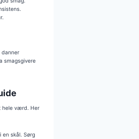
 god smag.
nsistens.
r.
e danner
tra smagsgivere
guide
t hele værd. Her
 en skål. Sørg