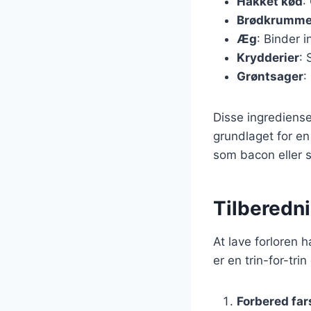
Hakket kød
:
Brødkrumme
Æg
: Binder 
Krydderier
: 
Grøntsager
:
Disse ingrediense
grundlaget for en 
som bacon eller s
Tilberedni
At lave forloren 
er en trin-for-tri
Forbered fa