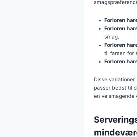
smagspræferencer
Forloren har
Forloren ha
smag.
Forloren ha
til farsen for
Forloren ha
Disse variationer
passer bedst til 
en velsmagende og
Serverings
mindevær