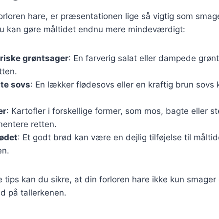
orloren hare, er præsentationen lige så vigtig som smag
 du kan gøre måltidet endnu mere mindeværdigt:
riske grøntsager
: En farverig salat eller dampede grønt
tten.
te sovs
: En lækker flødesovs eller en kraftig brun sovs k
er
: Kartofler i forskellige former, som mos, bagte eller s
mentere retten.
rødet
: Et godt brød kan være en dejlig tilføjelse til måltide
en.
e tips kan du sikre, at din forloren hare ikke kun smage
d på tallerkenen.