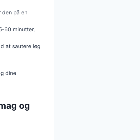
er den på en
45-60 minutter,
d at sautere løg
og dine
 smag og