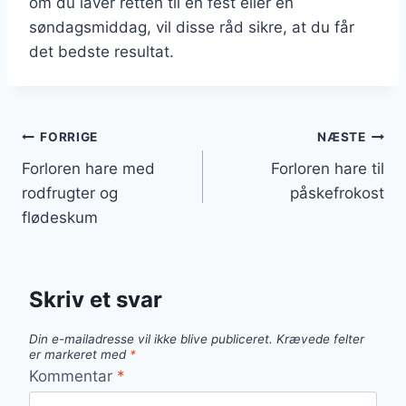
om du laver retten til en fest eller en
søndagsmiddag, vil disse råd sikre, at du får
det bedste resultat.
Indlægsnavigation
FORRIGE
NÆSTE
Forloren hare med
Forloren hare til
rodfrugter og
påskefrokost
flødeskum
Skriv et svar
Din e-mailadresse vil ikke blive publiceret.
Krævede felter
er markeret med
*
Kommentar
*