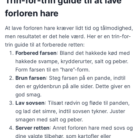
Trin-for-trin guide til at lave
forloren hare
At lave forloren hare kræver lidt tid og tålmodighed,
men resultatet er det hele værd. Her er en trin-for-
trin guide til at forberede retten:
Forbered farsen
: Bland det hakkede kød med
hakkede svampe, krydderurter, salt og peber.
Form farsen til en “hare”-form.
Brun farsen
: Steg farsen på en pande, indtil
den er gyldenbrun på alle sider. Dette giver en
god smag.
Lav sovsen
: Tilsæt rødvin og fløde til panden,
og lad det simre, indtil sovsen tykner. Juster
smagen med salt og peber.
Server retten
: Anret forloren hare med sovs og
dine valgte tilbehør, som kartofler eller