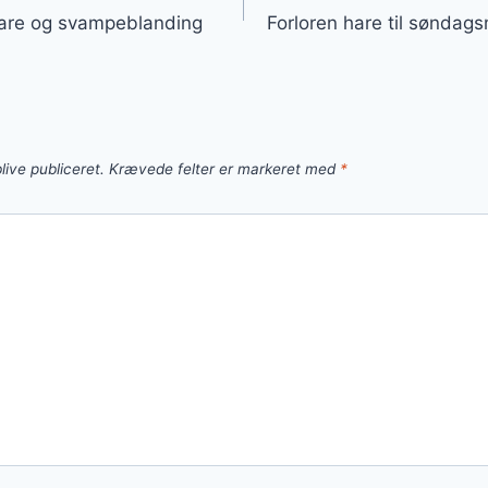
 hare og svampeblanding
Forloren hare til sønda
live publiceret.
Krævede felter er markeret med
*