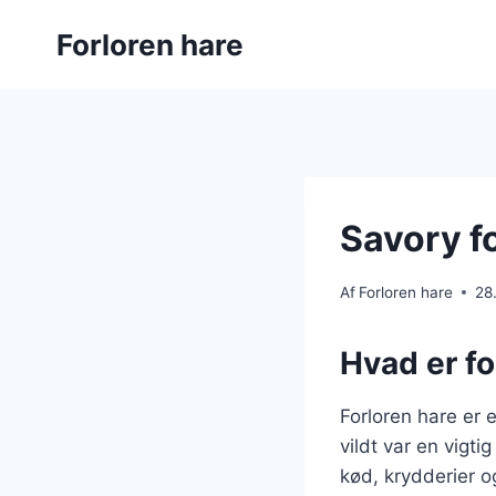
Fortsæt
Forloren hare
til
indhold
Savory fo
Af
Forloren hare
28
Hvad er fo
Forloren hare er 
vildt var en vigti
kød, krydderier o