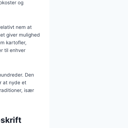
rokoster og
elativt nem at
ket giver mulighed
m kartofler,
r til enhver
rhundreder. Den
r at nyde et
aditioner, især
skrift