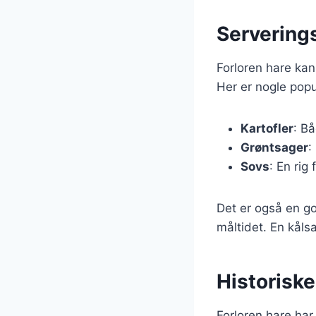
Serverings
Forloren hare kan
Her er nogle popu
Kartofler
: B
Grøntsager
:
Sovs
: En rig
Det er også en god
måltidet. En kåls
Historiske
Forloren hare har