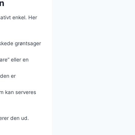
in
ativt enkel. Her
kkede grøntsager
re” eller en
 den er
som kan serveres
kærer den ud.