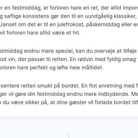
 en festmiddag, er forloren hare en ret, der altid impo
 saftige konsistens gør den til en uundgåelig klassiker,
 Uanset om det er til en julefrokost, påskemiddag eller e
l forloren hare altid være et hit.
estmiddag endnu mere speciel, kan du overveje at tilføje
od vin, der passer til retten. En rødvin med fyldig smag v
loren hare perfekt og løfte hele måltidet.
entere retten smukt på bordet. En flot anretning med f
ager vil gøre din festmiddag endnu mere indbydende. Me
du være sikker på, at dine gæster vil forlade bordet til
gation