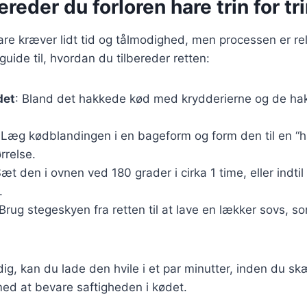
ereder du forloren hare trin for tr
hare kræver lidt tid og tålmodighed, men processen er rel
n guide til, hvordan du tilbereder retten:
det
: Bland det hakkede kød med krydderierne og de ha
 Læg kødblandingen i en bageform og form den til en “ha
rrelse.
Sæt den i ovnen ved 180 grader i cirka 1 time, eller indtil
.
 Brug stegeskyen fra retten til at lave en lækker sovs, 
dig, kan du lade den hvile i et par minutter, inden du s
med at bevare saftigheden i kødet.