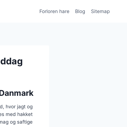
Forloren hare
Blog
Sitemap
middag
i Danmark
d, hvor jagt og
aves med hakket
smag og saftige