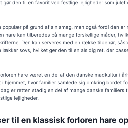
t gør den til en favorit ved festlige lejligheder som julef
n populær på grund af sin smag, men også fordi den er r
en hare kan tilberedes på mange forskellige måder, hvil
pskrifterne. Den kan serveres med en række tilbehør, såso
n lækker sovs, hvilket gør den til en alsidig ret, der passe
 forloren hare været en del af den danske madkultur i å
dt i hjemmet, hvor familier samlede sig omkring bordet fo
dag er retten stadig en del af mange danske familiers tr
stlige lejligheder.
er til en klassisk forloren hare op