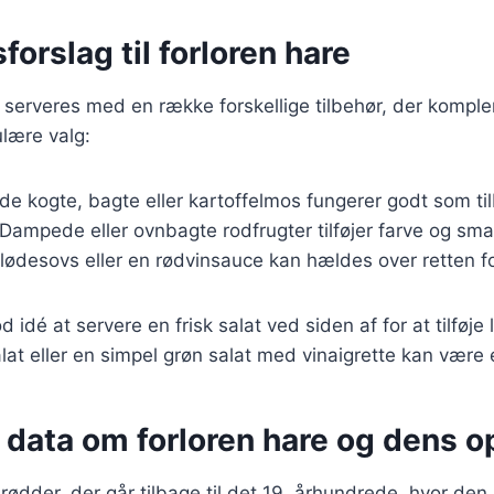
forslag til forloren hare
 serveres med en række forskellige tilbehør, der komple
lære valg:
åde kogte, bagte eller kartoffelmos fungerer godt som ti
 Dampede eller ovnbagte rodfrugter tilføjer farve og smag
 flødesovs eller en rødvinsauce kan hældes over retten f
 idé at servere en frisk salat ved siden af for at tilføje 
alat eller en simpel grøn salat med vinaigrette kan være 
 data om forloren hare og dens o
 rødder, der går tilbage til det 19. århundrede, hvor de