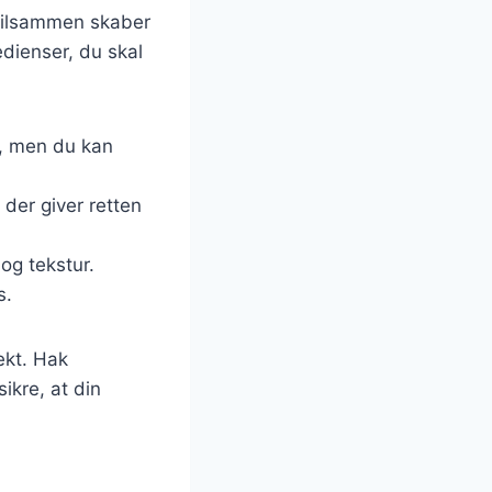
 tilsammen skaber
edienser, du skal
d, men du kan
 der giver retten
 og tekstur.
s.
ekt. Hak
ikre, at din