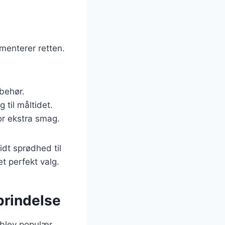
menterer retten.
lbehør.
 til måltidet.
or ekstra smag.
lidt sprødhed til
et perfekt valg.
prindelse
n blev populær