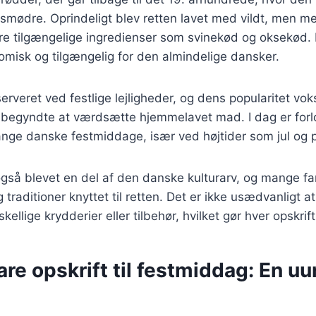
smødre. Oprindeligt blev retten lavet med vildt, men m
re tilgængelige ingredienser som svinekød og oksekød. 
misk og tilgængelig for den almindelige dansker.
serveret ved festlige lejligheder, og dens popularitet vo
e begyndte at værdsætte hjemmelavet mad. I dag er forl
nge danske festmiddage, især ved højtider som jul og 
også blevet en del af den danske kulturarv, og mange fa
 traditioner knyttet til retten. Det er ikke usædvanligt at
skellige krydderier eller tilbehør, hvilket gør hver opskrift
are opskrift til festmiddag: En u