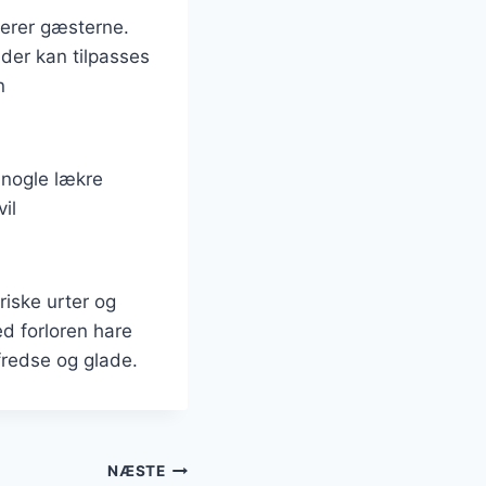
nerer gæsterne.
 der kan tilpasses
n
 nogle lækre
il
riske urter og
d forloren hare
fredse og glade.
NÆSTE