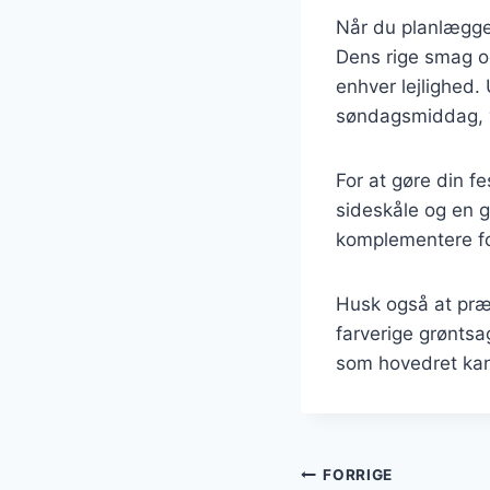
Når du planlægger
Dens rige smag og
enhver lejlighed.
søndagsmiddag, vi
For at gøre din f
sideskåle og en g
komplementere for
Husk også at præs
farverige grønts
som hovedret kan 
Indlægsnavi
FORRIGE