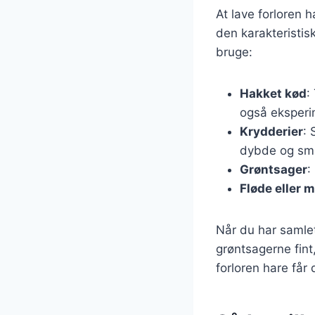
At lave forloren
den karakteristis
bruge:
Hakket kød
:
også eksperi
Krydderier
: 
dybde og sm
Grøntsager
:
Fløde eller 
Når du har samlet
grøntsagerne fint,
forloren hare får