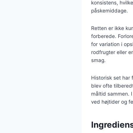
konsistens, hvilke
påskemiddage.
Retten er ikke ku
forberede. Forlor
for variation i o
rodfrugter eller e
smag.
Historisk set har
blev ofte tilbere
måltid sammen. I 
ved højtider og fe
Ingrediens