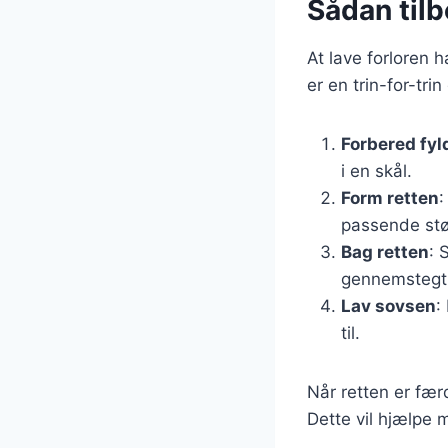
Sådan tilb
At lave forloren 
er en trin-for-tri
Forbered fyl
i en skål.
Form retten
:
passende stø
Bag retten
: 
gennemstegt
Lav sovsen
:
til.
Når retten er fær
Dette vil hjælpe 