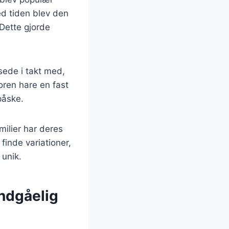
ed tiden blev den
Dette gjorde
ksede i takt med,
oren hare en fast
påske.
milier har deres
 finde variationer,
 unik.
undgåelig