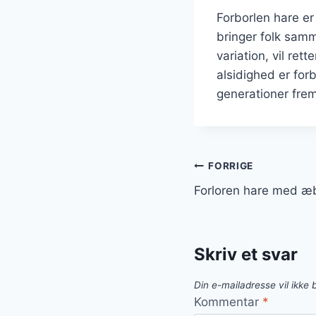
Forborlen hare er
bringer folk sam
variation, vil re
alsidighed er for
generationer fre
Indlægsnavi
FORRIGE
Forloren hare med æb
Skriv et svar
Din e-mailadresse vil ikke b
Kommentar
*