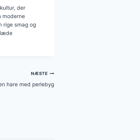
ultur, der
en moderne
in rige smag og
 glæde
NÆSTE
oren hare med perlebyg