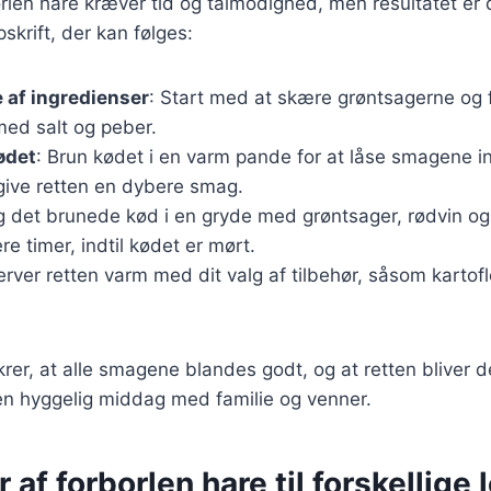
orlen hare kræver tid og tålmodighed, men resultatet er
skrift, der kan følges:
 af ingredienser
: Start med at skære grøntsagerne og 
med salt og peber.
ødet
: Brun kødet i en varm pande for at låse smagene in
t give retten en dybere smag.
g det brunede kød i en gryde med grøntsager, rødvin og
ere timer, indtil kødet er mørt.
erver retten varm med dit valg af tilbehør, såsom kartofle
er, at alle smagene blandes godt, og at retten bliver de
l en hyggelig middag med familie og venner.
 af forborlen hare til forskellige 