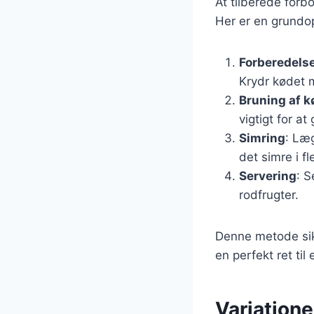
At tilberede forb
Her er en grundop
Forberedelse
Krydr kødet 
Bruning af k
vigtigt for a
Simring
: Læ
det simre i fl
Servering
: S
rodfrugter.
Denne metode sikr
en perfekt ret ti
Variationer