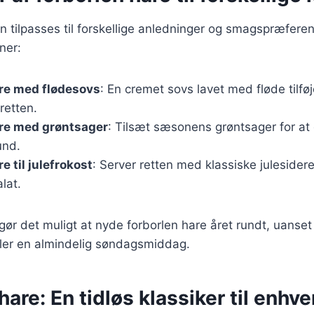
n tilpasses til forskellige anledninger og smagspræferen
ner:
are med flødesovs
: En cremet sovs lavet med fløde tilføj
retten.
are med grøntsager
: Tilsæt sæsonens grøntsager for at
und.
e til julefrokost
: Server retten med klassiske julesider
lat.
 gør det muligt at nyde forborlen hare året rundt, uanset 
 eller en almindelig søndagsmiddag.
hare: En tidløs klassiker til enhve