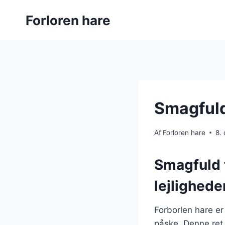
Fortsæt
Forloren hare
til
indhold
Smagfuld
Af
Forloren hare
8.
Smagfuld f
lejlighede
Forborlen hare er 
påske. Denne ret 