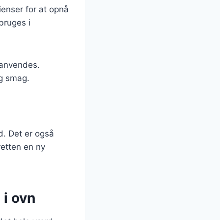
ienser for at opnå
bruges i
 anvendes.
og smag.
d. Det er også
retten en ny
 i ovn