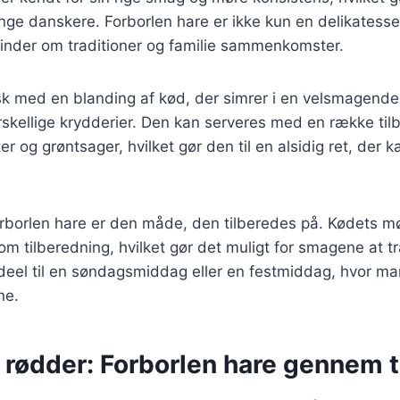
nge danskere. Forborlen hare er ikke kun en delikatess
minder om traditioner og familie sammenkomster.
sk med en blanding af kød, der simrer i en velsmagende 
skellige krydderier. Den kan serveres med en række til
ter og grøntsager, hvilket gør den til en alsidig ret, der k
forborlen hare er den måde, den tilberedes på. Kødets 
 tilberedning, hvilket gør det muligt for smagene at tr
ideel til en søndagsmiddag eller en festmiddag, hvor ma
ne.
 rødder: Forborlen hare gennem 