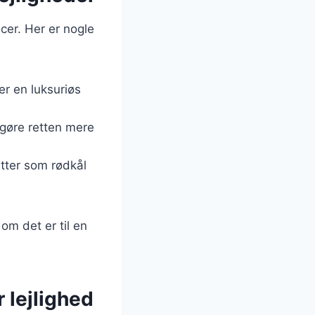
cer. Her er nogle
er en luksuriøs
 gøre retten mere
etter som rødkål
om det er til en
r lejlighed