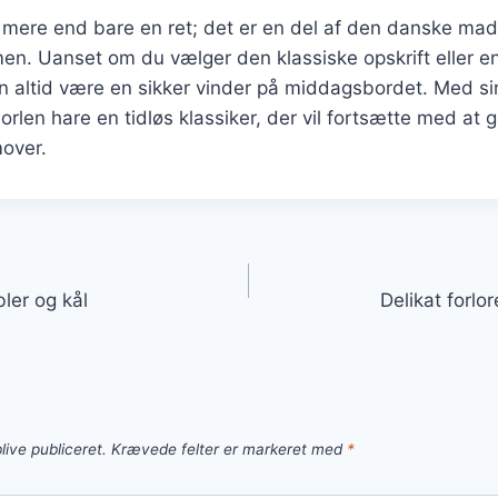
 mere end bare en ret; det er en del af den danske madk
men. Uanset om du vælger den klassiske opskrift eller 
tten altid være en sikker vinder på middagsbordet. Med s
borlen hare en tidløs klassiker, der vil fortsætte med at
mover.
gation
ler og kål
Delikat forl
live publiceret.
Krævede felter er markeret med
*