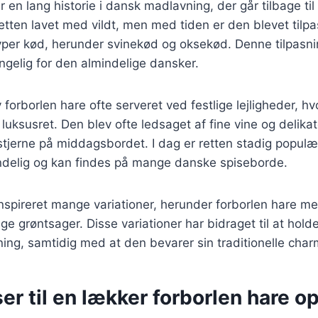
r en lang historie i dansk madlavning, der går tilbage ti
retten lavet med vildt, men med tiden er den blevet tilpa
yper kød, herunder svinekød og oksekød. Denne tilpasni
ngelig for den almindelige dansker.
 forborlen hare ofte serveret ved festlige lejligheder, h
uksusret. Den blev ofte ledsaget af fine vine og delikate
 stjerne på middagsbordet. I dag er retten stadig popul
ndelig og kan findes på mange danske spiseborde.
inspireret mange variationer, herunder forborlen hare 
ge grøntsager. Disse variationer har bidraget til at holde
ng, samtidig med at den bevarer sin traditionelle char
er til en lækker forborlen hare op