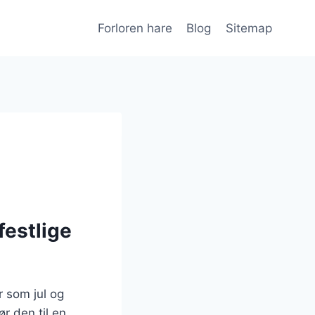
Forloren hare
Blog
Sitemap
festlige
r som jul og
r den til en