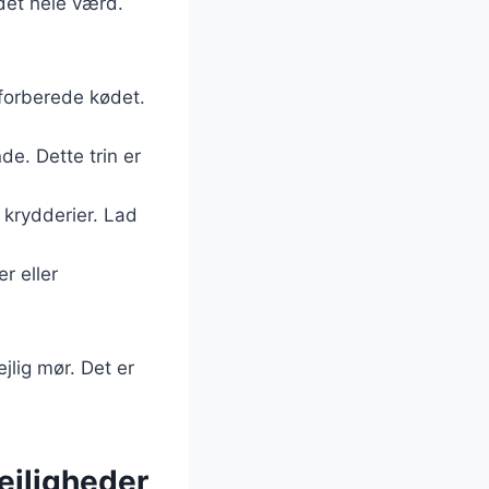
 det hele værd.
forberede kødet.
de. Dette trin er
 krydderier. Lad
r eller
jlig mør. Det er
lejligheder