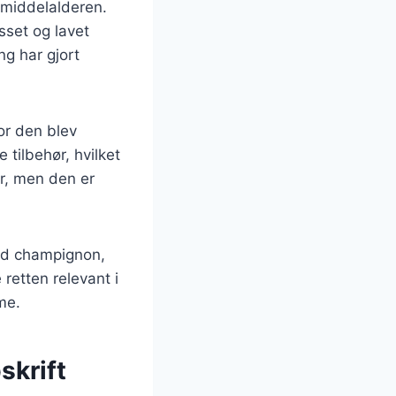
l middelalderen.
sset og lavet
ng har gjort
vor den blev
 tilbehør, hvilket
ær, men den er
med champignon,
 retten relevant i
me.
skrift