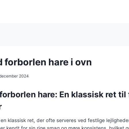
 forborlen hare i ovn
 december 2024
orborlen hare: En klassisk ret til 
r
en klassisk ret, der ofte serveres ved festlige lejlighede
er kendt for sin rige smag og møre konsistens, hvilket gø