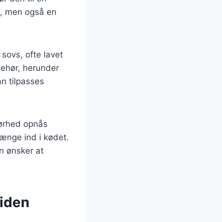
e, men også en
sovs, ofte lavet
behør, herunder
an tilpasses
mørhed opnås
ænge ind i kødet.
n ønsker at
tiden